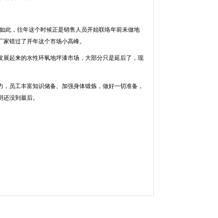
是如此，往年这个时候正是销售人员开始联络年前未做地
厂家错过了开年这个市场小高峰。
发展起来的水性环氧地坪漆市场，大部分只是延后了，现
。
力，员工丰富知识储备、加强身体锻炼，做好一切准备，
明还没到最后。