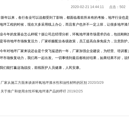
2020-02-21 14:44:11 点击：
502
0年新年以来，各行各业可以说都受到了影响，都面临着前所未有的考验，地坪行业也
地坪工程的时候，现在大多采用线上办公，而且客户也并不一定上班，让很多地坪漆
业今年的发展会怎么样呢？据公司总经理分析，环氧地坪漆市场需求仍在，包括刚刚
是等待地坪市场恢复活力，厂家积极配合各级政策，员工提高自身免疫力，注意防护
今年对地坪厂家来说还会是个突飞猛进的一年，厂家加强企业建设，为经营、培训蓄
坪市场恢复动力，我们再一起出发。一切事情到最后都有好结果，如果结果不好，说
我们能打赢这场战役，前线医护人员健康，人民安康。
：
厂家从施工方面来谈谈环氧地坪漆水性和油性材料的区别
2020/3/29
：
关于推广和使用水性环氧地坪漆产品的呼吁
2019/2/25