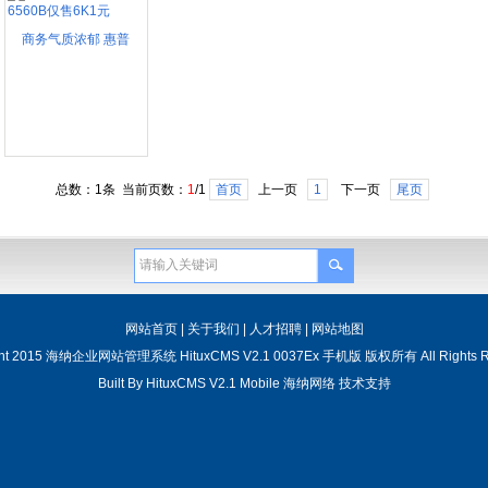
商务气质浓郁 惠普
6560B仅售6K1元
总数：1条 当前页数：
1
/1
首页
上一页
1
下一页
尾页
网站首页
|
关于我们
|
人才招聘
|
网站地图
ght 2015 海纳企业网站管理系统 HituxCMS V2.1 0037Ex 手机版 版权所有 All Rights R
Built By
HituxCMS V2.1 Mobile
海纳网络
技术支持