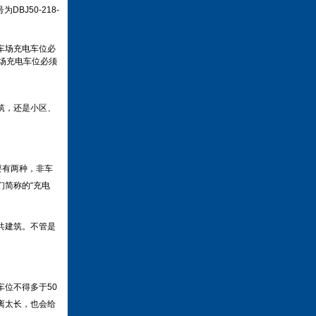
J50-218-
车场充电车位必
车场充电车位必须
筑，还是小区、
要有两种，非车
简称的“充电
共建筑。不管是
位不得多于50
离太长，也会给