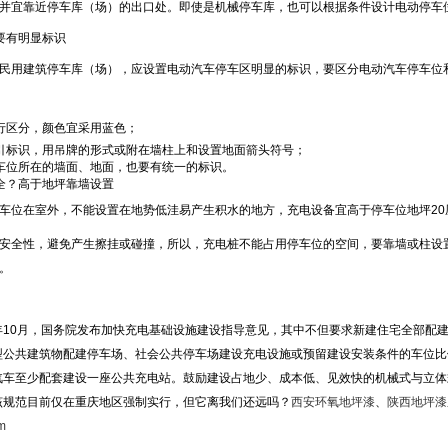
并宜靠近停车库（场）的出口处。即使是机械停车库，也可以根据条件设计电动停车
要有明显标识
民用建筑停车库（场），应设置电动汽车停车区明显的标识，要区分电动汽车停车位
行区分，颜色宜采用蓝色；
引标识，用吊牌的形式或附在墙柱上和设置地面箭头符号；
车位所在的墙面、地面，也要有统一的标识。
全？高于地坪靠墙设置
车位在室外，不能设置在地势低洼易产生积水的地方，充电设备宜高于停车位地坪20
安全性，避免产生擦挂或碰撞，所以，充电桩不能占用停车位的空间，要靠墙或柱设
。
5年10月，国务院发布加快充电基础设施建设指导意见，其中不但要求新建住宅全部配
型公共建筑物配建停车场、社会公共停车场建设充电设施或预留建设安装条件的车位比
动汽车至少配套建设一座公共充电站。鼓励建设占地少、成本低、见效快的机械式与立
该规范目前仅在重庆地区强制实行，但它离我们还远吗？
西安环氧地坪漆
、
陕西地坪漆
m