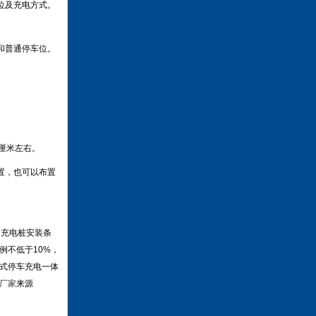
位及充电方式。
和普通停车位。
厘米左右。
置，也可以布置
建充电桩安装条
例不低于10%，
体式停车充电一体
厂家
来源