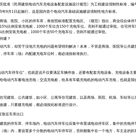
，重庆批准《民用建筑电动汽车充电设备配套设施设计规范》为工程建设强制性标准，编号为DB
2015年9月1日起施行。这是国内首个电动汽车基础设施建设强制性地方标准。
商场、医院、小区的停车库，将按照标准配置充电区。《规范》指出，商业综合体停
15%比例安装充电桩，1000个车位含150个充电车位。否则不能通过审批。住宅停
%比例安装充电桩，1000个车含50个充电车位，否则不能通过审批。
何建？
动汽车，却苦于没地方充电的问题有望得到解决！未来，不管是商场、医院等公共建
，停车库（场）内配建充电车位时，都必须按标准执行。
电动汽车停车位”，也就是说不仅要满足车辆停放，还要有配套充电设备。充电设备主
给电动汽车蓄电池充电；交流充电桩，给具有车载充电机的电动汽车充电，也就是我们
住宅建筑、公共建筑，如小区、公寓等住宅建筑，以及商场、医院、机场、车站等公
改建，只要建充电桩，都必须按此标准进行设计。
宜靠近车库出口
建筑的停车库、停车场内，电动汽车停车位应集中布置成电动停车区，集中的充电停车
（场）内，要设置多个分散的电动汽车停车区，否则都集中在一个地方，车主走的距