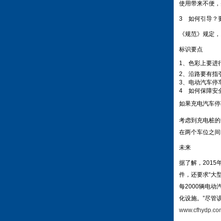
使用带来不便，
3
如何引导？
《规范》规定，
标识要点
1、色彩上要进
2、沿路要有指
3、电动汽车停
4 如何保障安
如果充电汽车停
考虑到充电桩的
在两个车位之间
未来
据了解，201
件，还要求“大
每2000辆电
化设施。”尽管
www.cfhydp.co