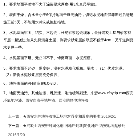
1、
要求地面平整性不大于涂装要求厚度
(
用
3
米
直尺平靠
)
。
2、
表面干燥，含水量小于
6
保持地面干燥无油污，切记水泥地面保养期过后进场
施工前
5
天，不能用水冲洗或拖把拖地。
3、
水泥基面牢固、结实、不起壳，杜绝砂浆起壳现象，最好混凝土层与砂浆找
平层一起浇注
;
如果先捣混凝土层，则要求砂浆层的厚度不低于
4cm
，叉车道则要
求更厚一些。
4、
水泥基面平坦、无凸凹不平、蜂窝麻面、水泥疙瘩。
5、
要求表面不起砂，硬度好，没有水泥粉化现象。
要求：（1）优质水泥。
（2）新倒水泥砂浆层要充分保养。
6、
地坪表面的
PH
值应在
6.0-8.0
。
7、
地面无油污、其他油漆、乳胶漆、泡泡糖等残渣。来源
www.cfhydp.com
西安
环氧地坪漆
、
西安自流平地坪漆
、
西安防静电地坪漆
上一篇：
★西安水性地坪漆施工场地对湿度和温度的要求
2016/2/1
下一篇：
★混凝土西安密封固化剂|旧地坪翻新|硬化地坪|西安地面起砂处
2016/1/20