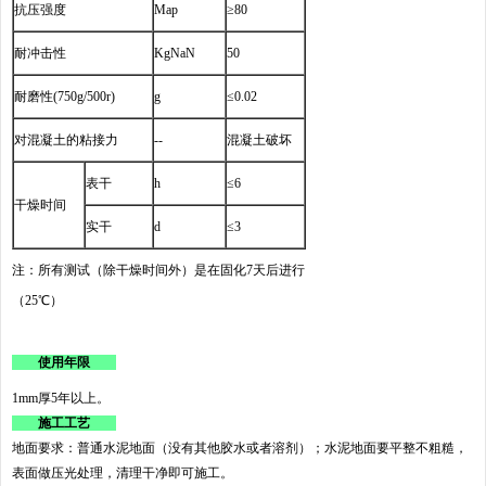
抗压强度
Map
≥80
耐冲击性
KgNaN
50
耐磨性(750g/500r)
g
≤0.02
对混凝土的粘接力
--
混凝土破坏
表干
h
≤6
干燥时间
实干
d
≤3
注：所有测试（除干燥时间外）是在固化7天后进行
（25℃）
使用年限
1mm厚5年以上。
施工工艺
地面要求：普通水泥地面（没有其他胶水或者溶剂）；水泥地面要平整不粗糙，
表面做压光处理，清理干净即可施工。