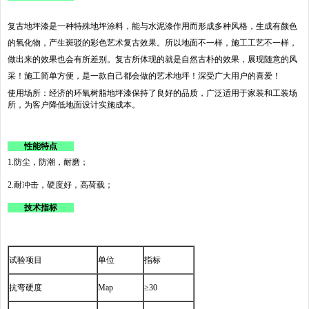
复古地坪漆是一种特殊地坪涂料，能与水泥漆作用而形成多种风格，生成有颜色
的氧化物，产生斑驳的彩色艺术复古效果。所以地面不一样，施工工艺不一样，
做出来的效果也会有所差别。复古所体现的就是自然古朴的效果，展现随意的风
采！施工简单方便，是一款自己都会做的艺术地坪！深受广大用户的喜爱！
使用场所：经济的环氧树脂地坪漆保持了良好的品质，广泛适用于家装和工装场
所，为客户降低地面设计实施成本。
性能特点
1.防尘，防潮，耐磨；
2.耐冲击，硬度好，高荷载；
技术指标
试验项目
单位
指标
抗弯硬度
Map
≥30